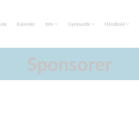
side
Kalender
Info
Gymnastik
Håndbold
Sponsorer