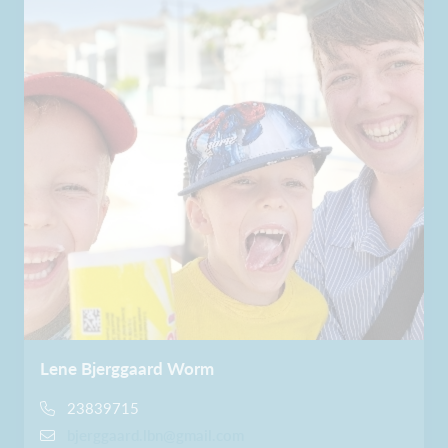
Lene Bjerggaard Worm
23839715
bjerggaard.lbn@gmail.com