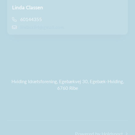
Linda Classen
60144355
lindacc84@gmail.com
Hviding Idrætsforening, Egebækvej 30, Egebæk-Hviding,
6760 Ribe
Powered by Holdsport