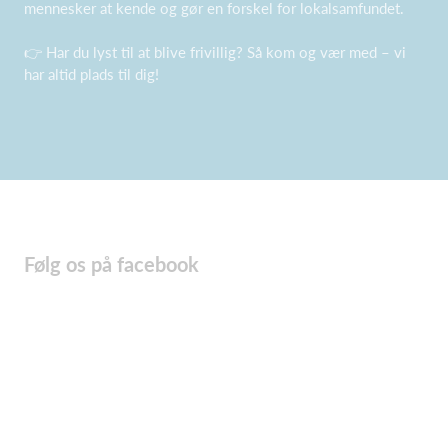
mennesker at kende og gør en forskel for lokalsamfundet.
👉 Har du lyst til at blive frivillig? Så kom og vær med – vi
har altid plads til dig!
Følg os på facebook