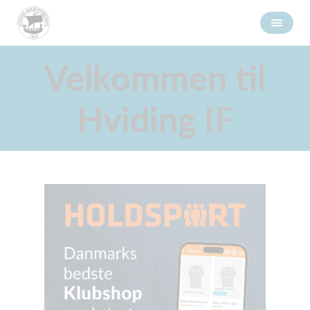
Velkommen til
Hviding IF